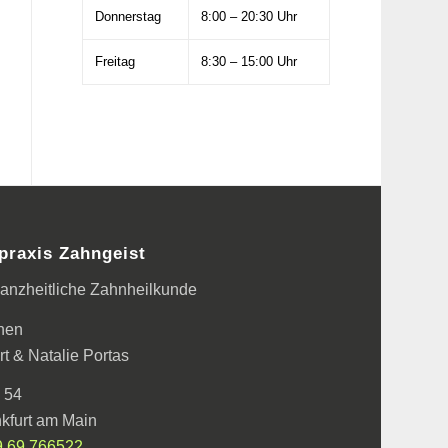
Donnerstag
8:00 – 20:30 Uhr
Freitag
8:30 – 15:00 Uhr
praxis Zahngeist
 ganzheitliche Zahnheilkunde
nen
t & Natalie Portas
 54
kfurt am Main
9 69 766522