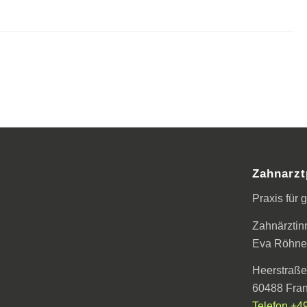
Zahnarzt
Praxis für
Zahnärztin
Eva Röhner
Heerstraße
60488 Fran
Telefon +4