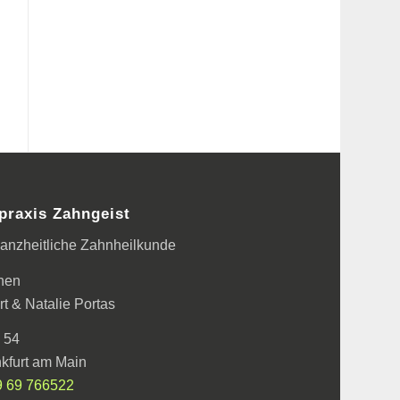
praxis Zahngeist
 ganzheitliche Zahnheilkunde
nen
t & Natalie Portas
 54
kfurt am Main
9 69 766522