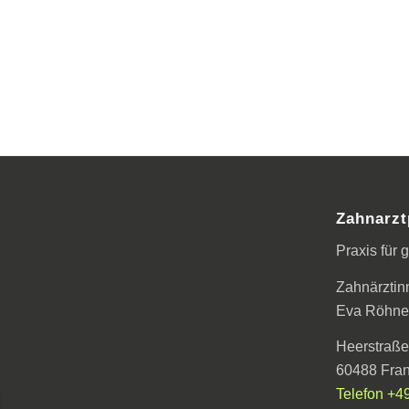
Zahnarzt
Praxis für
Zahnärztin
Eva Röhner
Heerstraße
60488 Fran
Telefon +4